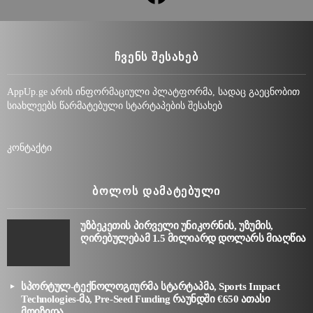
ᲩᲕᲔᲜᲡ ᲨᲔᲡᲐᲮᲔᲑ
AppUp.ge არის ინფორმაციული პლატფორმა, სადაც გაეცნობით
სიახლეებს წარმატებული სტარტაპების შესახებ
კონტაქტი
ᲑᲝᲚᲝᲡ ᲓᲐᲛᲐᲢᲔᲑᲣᲚᲘ
უზბეკეთის პირველი უნიკორნის, უზუმის,
ღირებულებამ 1.5 მილიარდ დოლარს მიაღწია
სპორტულ-ტექნოლოგიურმა სტარტაპმა, Sports Impact
Technologies-მა, Pre-Seed Funding რაუნდში €650 ათასი
მოიზიდა