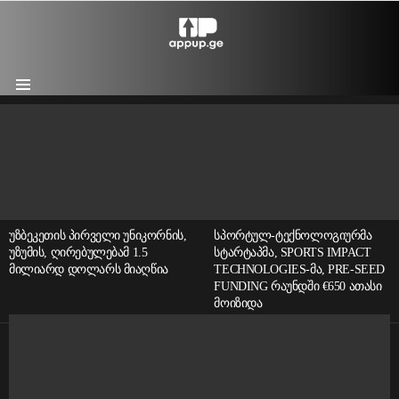
Menu
LATEST
STORIES
ᲣᲖᲑᲔᲙᲔᲗᲘᲡ ᲞᲘᲠᲕᲔᲚᲘ ᲣᲜᲘᲙᲝᲠᲜᲘᲡ,
ᲡᲞᲝᲠᲢᲣᲚ-ᲢᲔᲥᲜᲝᲚᲝᲒᲘᲣᲠᲛᲐ
ᲣᲖᲣᲛᲘᲡ, ᲦᲘᲠᲔᲑᲣᲚᲔᲑᲐᲛ 1.5
ᲡᲢᲐᲠᲢᲐᲞᲛᲐ, SPORTS IMPACT
ᲛᲘᲚᲘᲐᲠᲓ ᲓᲝᲚᲐᲠᲡ ᲛᲘᲐᲦᲬᲘᲐ
TECHNOLOGIES-ᲛᲐ, PRE-SEED
FUNDING ᲠᲐᲣᲜᲓᲨᲘ €650 ᲐᲗᲐᲡᲘ
ᲛᲝᲘᲖᲘᲓᲐ