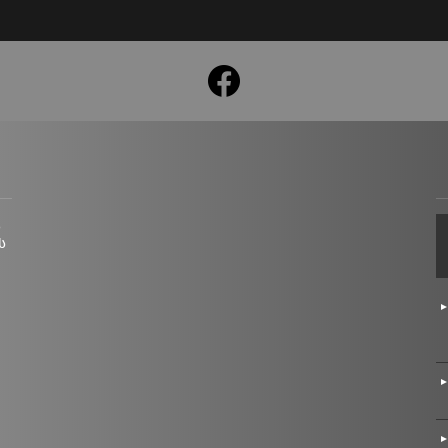
facebook
ც
ს