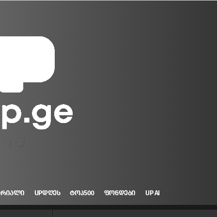
ᲝᲠᲘᲐᲚᲘ
UPᲓᲦᲔᲡ
ᲢᲝᲞ500
ᲤᲝᲜᲓᲔᲑᲘ
UP AI