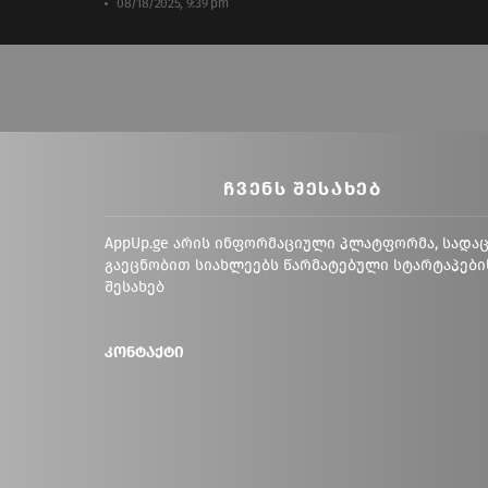
08/18/2025, 9:39 pm
ᲩᲕᲔᲜᲡ ᲨᲔᲡᲐᲮᲔᲑ
AppUp.ge არის ინფორმაციული პლატფორმა, სადა
გაეცნობით სიახლეებს წარმატებული სტარტაპები
შესახებ
კონტაქტი