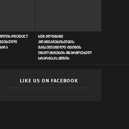
ᲓᲦᲘᲡ PRODUCT
ᲡᲔᲛ ᲐᲚᲢᲛᲐᲜᲘ
AI, ᲙᲘᲑᲔᲠᲣ
ᲠᲯᲕᲔᲑᲣᲚᲘ
ᲐᲓᲐᲛᲘᲐᲜᲔᲑᲘᲡᲗᲕᲘᲡ
ᲡᲬᲠᲐᲤᲘ ᲓᲐᲤᲘ
ᲐᲮᲓᲐ
ᲒᲐᲜᲙᲣᲗᲕᲜᲘᲚᲘ ᲢᲕᲘᲜᲘᲡ
ᲠᲝᲒᲝᲠ ᲥᲛᲜᲘ
ᲘᲛᲞᲚᲐᲜᲢᲔᲑᲘᲡ ᲛᲬᲐᲠᲛᲝᲔᲑᲔᲚ
ᲛᲝᲛᲐᲕᲚᲘᲡ Ს
ᲡᲢᲐᲠᲢᲐᲞᲡ ᲥᲛᲜᲘᲡ
LIKE US ON FACEBOOK