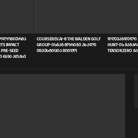
ᲜᲝᲚᲝᲒᲘᲣᲠᲛᲐ
COURSEREV.AI-Მ THE WALDEN GOLF
ᲓᲦᲔᲕᲐᲜᲓᲔᲚᲘ 
TS IMPACT
GROUP-ᲘᲡᲒᲐᲜ ᲛᲝᲠᲘᲒᲘ ᲐᲮᲐᲚᲘ
HUNT-ᲘᲡ ᲒᲐᲛᲐ
 PRE-SEED
ᲘᲜᲕᲔᲡᲢᲘᲪᲘᲐ ᲛᲘᲘᲦᲝ
TENSORZERO Გ
Ი €650 ᲐᲗᲐᲡᲘ