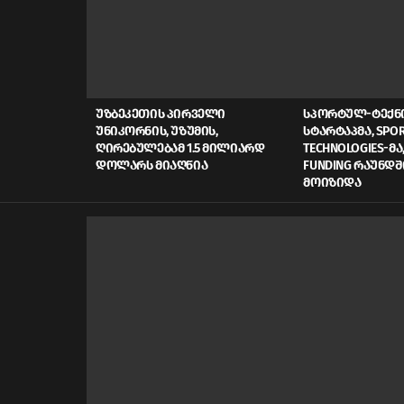
LATEST
STORIES
ᲣᲖᲑᲔᲙᲔᲗᲘᲡ ᲞᲘᲠᲕᲔᲚᲘ
ᲡᲞᲝᲠᲢᲣᲚ-ᲢᲔᲥ
ᲣᲜᲘᲙᲝᲠᲜᲘᲡ, ᲣᲖᲣᲛᲘᲡ,
ᲡᲢᲐᲠᲢᲐᲞᲛᲐ, SPOR
ᲦᲘᲠᲔᲑᲣᲚᲔᲑᲐᲛ 1.5 ᲛᲘᲚᲘᲐᲠᲓ
TECHNOLOGIES-ᲛᲐ,
ᲓᲝᲚᲐᲠᲡ ᲛᲘᲐᲦᲬᲘᲐ
FUNDING ᲠᲐᲣᲜᲓᲨ
ᲛᲝᲘᲖᲘᲓᲐ