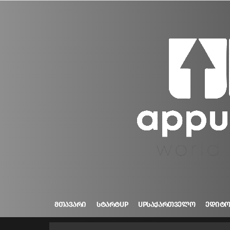
ᲛᲗᲐᲕᲐᲠᲘ
ᲡᲢᲐᲠᲢUP
UPᲡᲐᲥᲐᲠᲗᲕᲔᲚᲝ
ᲔᲓᲘᲢ