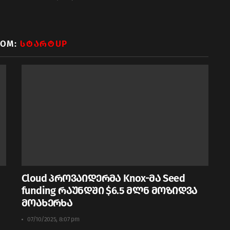
ROM:
ᲡᲢᲐᲠᲢUP
Cloud პროვაიდერმა Knox-მა Seed
funding რაუნდში $6.5 მლნ მოზიდვა
მოახერხა
07/10/2025, 8:07 pm