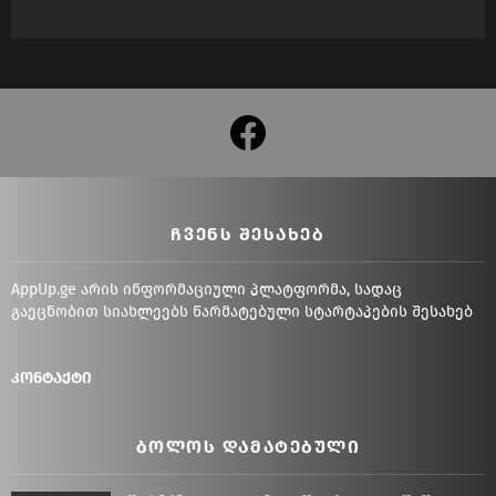
facebook
ᲩᲕᲔᲜᲡ ᲨᲔᲡᲐᲮᲔᲑ
AppUp.ge არის ინფორმაციული პლატფორმა, სადაც
გაეცნობით სიახლეებს წარმატებული სტარტაპების შესახებ
კონტაქტი
ᲑᲝᲚᲝᲡ ᲓᲐᲛᲐᲢᲔᲑᲣᲚᲘ