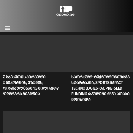
Menu
LATEST
STORIES
ᲣᲖᲑᲔᲙᲔᲗᲘᲡ ᲞᲘᲠᲕᲔᲚᲘ
ᲡᲞᲝᲠᲢᲣᲚ-ᲢᲔᲥᲜᲝᲚᲝᲒᲘᲣᲠᲛᲐ
ᲣᲜᲘᲙᲝᲠᲜᲘᲡ, ᲣᲖᲣᲛᲘᲡ,
ᲡᲢᲐᲠᲢᲐᲞᲛᲐ, SPORTS IMPACT
ᲦᲘᲠᲔᲑᲣᲚᲔᲑᲐᲛ 1.5 ᲛᲘᲚᲘᲐᲠᲓ
TECHNOLOGIES-ᲛᲐ, PRE-SEED
ᲓᲝᲚᲐᲠᲡ ᲛᲘᲐᲦᲬᲘᲐ
FUNDING ᲠᲐᲣᲜᲓᲨᲘ €650 ᲐᲗᲐᲡᲘ
ᲛᲝᲘᲖᲘᲓᲐ