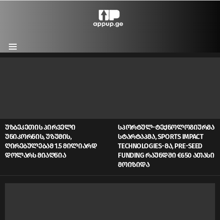
Menu
LATEST
STORIES
ᲣᲖᲑᲔᲙᲔᲗᲘᲡ ᲞᲘᲠᲕᲔᲚᲘ
ᲡᲞᲝᲠᲢᲣᲚ-ᲢᲔᲥᲜᲝᲚᲝᲒᲘᲣᲠᲛᲐ
ᲣᲜᲘᲙᲝᲠᲜᲘᲡ, ᲣᲖᲣᲛᲘᲡ,
ᲡᲢᲐᲠᲢᲐᲞᲛᲐ, SPORTS IMPACT
ᲦᲘᲠᲔᲑᲣᲚᲔᲑᲐᲛ 1.5 ᲛᲘᲚᲘᲐᲠᲓ
TECHNOLOGIES-ᲛᲐ, PRE-SEED
ᲓᲝᲚᲐᲠᲡ ᲛᲘᲐᲦᲬᲘᲐ
FUNDING ᲠᲐᲣᲜᲓᲨᲘ €650 ᲐᲗᲐᲡᲘ
ᲛᲝᲘᲖᲘᲓᲐ