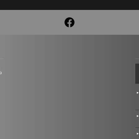
facebook
ც
ს