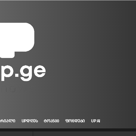
ᲝᲠᲘᲐᲚᲘ
UPᲓᲦᲔᲡ
ᲢᲝᲞ500
ᲤᲝᲜᲓᲔᲑᲘ
UP AI