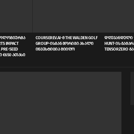
ᲜᲝᲚᲝᲒᲘᲣᲠᲛᲐ
COURSEREV.AI-Მ THE WALDEN GOLF
ᲓᲦᲔᲕᲐᲜᲓᲔᲚᲘ 
TS IMPACT
GROUP-ᲘᲡᲒᲐᲜ ᲛᲝᲠᲘᲒᲘ ᲐᲮᲐᲚᲘ
HUNT-ᲘᲡ ᲒᲐᲛᲐ
 PRE-SEED
ᲘᲜᲕᲔᲡᲢᲘᲪᲘᲐ ᲛᲘᲘᲦᲝ
TENSORZERO Გ
Ი €650 ᲐᲗᲐᲡᲘ