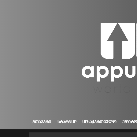
ᲛᲗᲐᲕᲐᲠᲘ
ᲡᲢᲐᲠᲢUP
UPᲡᲐᲥᲐᲠᲗᲕᲔᲚᲝ
ᲔᲓᲘᲢ