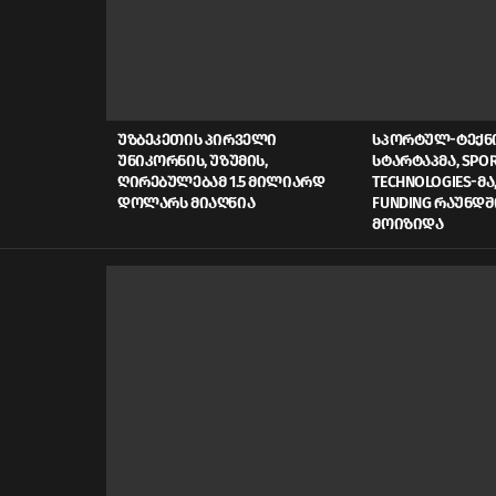
LATEST
STORIES
ᲣᲖᲑᲔᲙᲔᲗᲘᲡ ᲞᲘᲠᲕᲔᲚᲘ
ᲡᲞᲝᲠᲢᲣᲚ-ᲢᲔᲥ
ᲣᲜᲘᲙᲝᲠᲜᲘᲡ, ᲣᲖᲣᲛᲘᲡ,
ᲡᲢᲐᲠᲢᲐᲞᲛᲐ, SPOR
ᲦᲘᲠᲔᲑᲣᲚᲔᲑᲐᲛ 1.5 ᲛᲘᲚᲘᲐᲠᲓ
TECHNOLOGIES-ᲛᲐ,
ᲓᲝᲚᲐᲠᲡ ᲛᲘᲐᲦᲬᲘᲐ
FUNDING ᲠᲐᲣᲜᲓᲨ
ᲛᲝᲘᲖᲘᲓᲐ