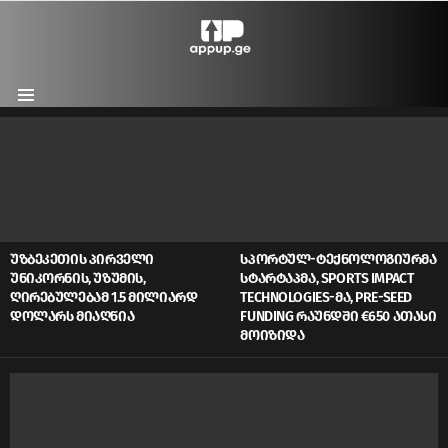
Menu
LATEST
STORIES
ᲣᲖᲑᲔᲙᲔᲗᲘᲡ ᲞᲘᲠᲕᲔᲚᲘ
ᲡᲞᲝᲠᲢᲣᲚ-ᲢᲔᲥᲜᲝᲚᲝᲒᲘᲣᲠᲛᲐ
ᲣᲜᲘᲙᲝᲠᲜᲘᲡ, ᲣᲖᲣᲛᲘᲡ,
ᲡᲢᲐᲠᲢᲐᲞᲛᲐ, SPORTS IMPACT
ᲦᲘᲠᲔᲑᲣᲚᲔᲑᲐᲛ 1.5 ᲛᲘᲚᲘᲐᲠᲓ
TECHNOLOGIES-ᲛᲐ, PRE-SEED
ᲓᲝᲚᲐᲠᲡ ᲛᲘᲐᲦᲬᲘᲐ
FUNDING ᲠᲐᲣᲜᲓᲨᲘ €650 ᲐᲗᲐᲡᲘ
ᲛᲝᲘᲖᲘᲓᲐ