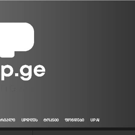
ᲝᲠᲘᲐᲚᲘ
UPᲓᲦᲔᲡ
ᲢᲝᲞ500
ᲤᲝᲜᲓᲔᲑᲘ
UP AI