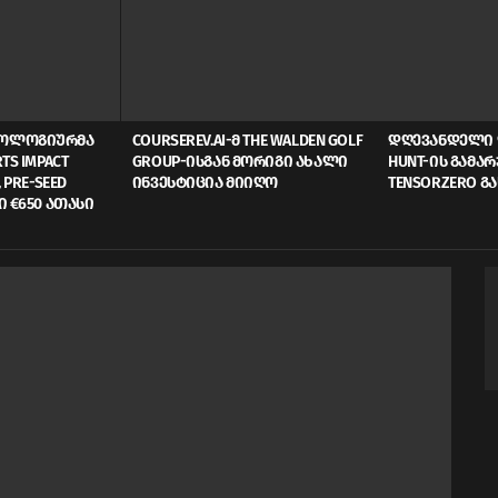
ᲜᲝᲚᲝᲒᲘᲣᲠᲛᲐ
COURSEREV.AI-Მ THE WALDEN GOLF
ᲓᲦᲔᲕᲐᲜᲓᲔᲚᲘ 
TS IMPACT
GROUP-ᲘᲡᲒᲐᲜ ᲛᲝᲠᲘᲒᲘ ᲐᲮᲐᲚᲘ
HUNT-ᲘᲡ ᲒᲐᲛᲐ
 PRE-SEED
ᲘᲜᲕᲔᲡᲢᲘᲪᲘᲐ ᲛᲘᲘᲦᲝ
TENSORZERO Გ
Ი €650 ᲐᲗᲐᲡᲘ