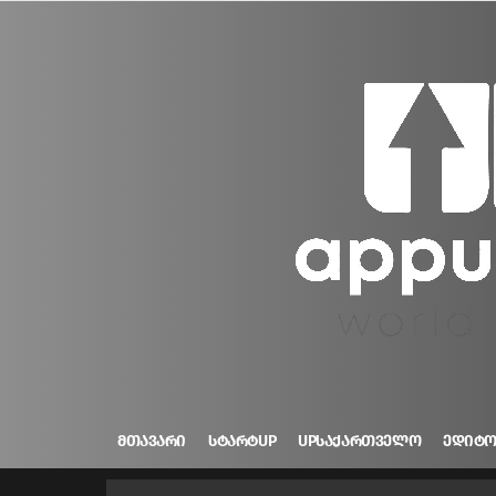
ᲛᲗᲐᲕᲐᲠᲘ
ᲡᲢᲐᲠᲢUP
UPᲡᲐᲥᲐᲠᲗᲕᲔᲚᲝ
ᲔᲓᲘᲢ