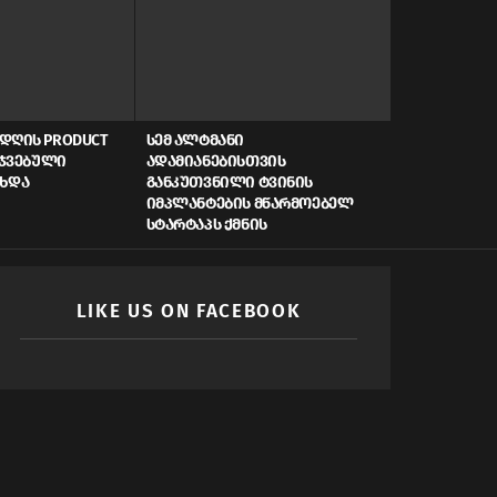
ᲓᲦᲘᲡ PRODUCT
ᲡᲔᲛ ᲐᲚᲢᲛᲐᲜᲘ
AI, ᲙᲘᲑᲔᲠᲣ
ᲠᲯᲕᲔᲑᲣᲚᲘ
ᲐᲓᲐᲛᲘᲐᲜᲔᲑᲘᲡᲗᲕᲘᲡ
ᲡᲬᲠᲐᲤᲘ ᲓᲐᲤᲘ
ᲐᲮᲓᲐ
ᲒᲐᲜᲙᲣᲗᲕᲜᲘᲚᲘ ᲢᲕᲘᲜᲘᲡ
ᲠᲝᲒᲝᲠ ᲥᲛᲜᲘ
ᲘᲛᲞᲚᲐᲜᲢᲔᲑᲘᲡ ᲛᲬᲐᲠᲛᲝᲔᲑᲔᲚ
ᲛᲝᲛᲐᲕᲚᲘᲡ Ს
ᲡᲢᲐᲠᲢᲐᲞᲡ ᲥᲛᲜᲘᲡ
LIKE US ON FACEBOOK