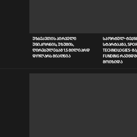
LATEST
STORIES
ᲣᲖᲑᲔᲙᲔᲗᲘᲡ ᲞᲘᲠᲕᲔᲚᲘ
ᲡᲞᲝᲠᲢᲣᲚ-ᲢᲔᲥ
ᲣᲜᲘᲙᲝᲠᲜᲘᲡ, ᲣᲖᲣᲛᲘᲡ,
ᲡᲢᲐᲠᲢᲐᲞᲛᲐ, SPOR
ᲦᲘᲠᲔᲑᲣᲚᲔᲑᲐᲛ 1.5 ᲛᲘᲚᲘᲐᲠᲓ
TECHNOLOGIES-ᲛᲐ,
ᲓᲝᲚᲐᲠᲡ ᲛᲘᲐᲦᲬᲘᲐ
FUNDING ᲠᲐᲣᲜᲓᲨ
ᲛᲝᲘᲖᲘᲓᲐ