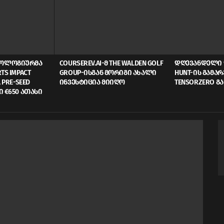
ᲜᲝᲚᲝᲒᲘᲣᲠᲛᲐ
COURSEREV.AI-Მ THE WALDEN GOLF
ᲓᲦᲔᲕᲐᲜᲓᲔᲚᲘ 
TS IMPACT
GROUP-ᲘᲡᲒᲐᲜ ᲛᲝᲠᲘᲒᲘ ᲐᲮᲐᲚᲘ
HUNT-ᲘᲡ ᲒᲐᲛᲐ
 PRE-SEED
ᲘᲜᲕᲔᲡᲢᲘᲪᲘᲐ ᲛᲘᲘᲦᲝ
TENSORZERO Გ
Ი €650 ᲐᲗᲐᲡᲘ