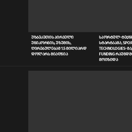
LATEST
STORIES
ᲣᲖᲑᲔᲙᲔᲗᲘᲡ ᲞᲘᲠᲕᲔᲚᲘ
ᲡᲞᲝᲠᲢᲣᲚ-ᲢᲔᲥ
ᲣᲜᲘᲙᲝᲠᲜᲘᲡ, ᲣᲖᲣᲛᲘᲡ,
ᲡᲢᲐᲠᲢᲐᲞᲛᲐ, SPOR
ᲦᲘᲠᲔᲑᲣᲚᲔᲑᲐᲛ 1.5 ᲛᲘᲚᲘᲐᲠᲓ
TECHNOLOGIES-ᲛᲐ,
ᲓᲝᲚᲐᲠᲡ ᲛᲘᲐᲦᲬᲘᲐ
FUNDING ᲠᲐᲣᲜᲓᲨ
ᲛᲝᲘᲖᲘᲓᲐ