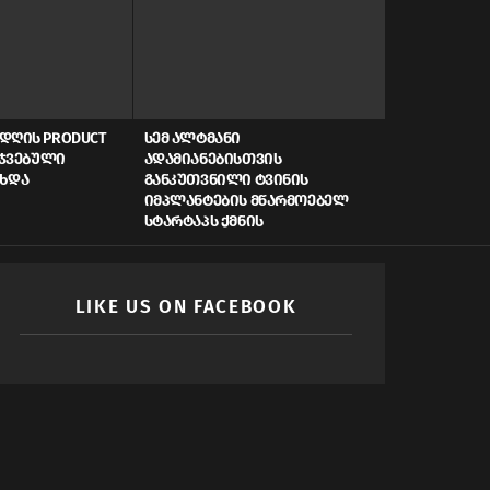
ᲓᲦᲘᲡ PRODUCT
ᲡᲔᲛ ᲐᲚᲢᲛᲐᲜᲘ
AI, ᲙᲘᲑᲔᲠᲣ
ᲠᲯᲕᲔᲑᲣᲚᲘ
ᲐᲓᲐᲛᲘᲐᲜᲔᲑᲘᲡᲗᲕᲘᲡ
ᲡᲬᲠᲐᲤᲘ ᲓᲐᲤᲘ
ᲐᲮᲓᲐ
ᲒᲐᲜᲙᲣᲗᲕᲜᲘᲚᲘ ᲢᲕᲘᲜᲘᲡ
ᲠᲝᲒᲝᲠ ᲥᲛᲜᲘ
ᲘᲛᲞᲚᲐᲜᲢᲔᲑᲘᲡ ᲛᲬᲐᲠᲛᲝᲔᲑᲔᲚ
ᲛᲝᲛᲐᲕᲚᲘᲡ Ს
ᲡᲢᲐᲠᲢᲐᲞᲡ ᲥᲛᲜᲘᲡ
LIKE US ON FACEBOOK