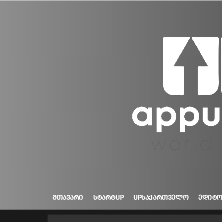
ᲛᲗᲐᲕᲐᲠᲘ
ᲡᲢᲐᲠᲢUP
UPᲡᲐᲥᲐᲠᲗᲕᲔᲚᲝ
ᲔᲓᲘᲢ