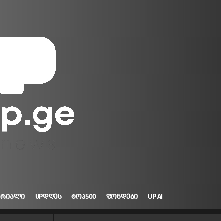
ᲝᲠᲘᲐᲚᲘ
UPᲓᲦᲔᲡ
ᲢᲝᲞ500
ᲤᲝᲜᲓᲔᲑᲘ
UP AI