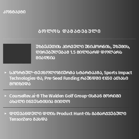
კონტაქტი
ᲑᲝᲚᲝᲡ ᲓᲐᲛᲐᲢᲔᲑᲣᲚᲘ
უზბეკეთის პირველი უნიკორნის, უზუმის,
ღირებულებამ 1.5 მილიარდ დოლარს
მიაღწია
სპორტულ-ტექნოლოგიურმა სტარტაპმა, Sports Impact
Technologies-მა, Pre-Seed Funding რაუნდში €650 ათასი
მოიზიდა
CourseRev.ai-მ The Walden Golf Group-ისგან მორიგი
ახალი ინვესტიცია მიიღო
დღევანდელი დღის Product Hunt-ის გამარჯვებული
TensorZero გახდა