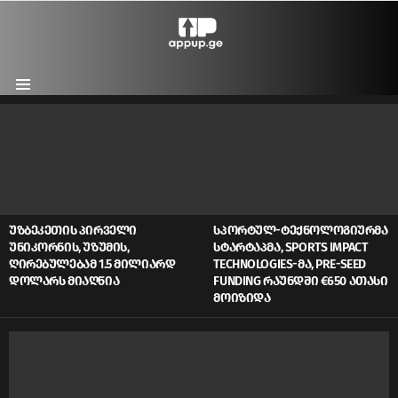
Menu
LATEST
STORIES
ᲣᲖᲑᲔᲙᲔᲗᲘᲡ ᲞᲘᲠᲕᲔᲚᲘ
ᲡᲞᲝᲠᲢᲣᲚ-ᲢᲔᲥᲜᲝᲚᲝᲒᲘᲣᲠᲛᲐ
ᲣᲜᲘᲙᲝᲠᲜᲘᲡ, ᲣᲖᲣᲛᲘᲡ,
ᲡᲢᲐᲠᲢᲐᲞᲛᲐ, SPORTS IMPACT
ᲦᲘᲠᲔᲑᲣᲚᲔᲑᲐᲛ 1.5 ᲛᲘᲚᲘᲐᲠᲓ
TECHNOLOGIES-ᲛᲐ, PRE-SEED
ᲓᲝᲚᲐᲠᲡ ᲛᲘᲐᲦᲬᲘᲐ
FUNDING ᲠᲐᲣᲜᲓᲨᲘ €650 ᲐᲗᲐᲡᲘ
ᲛᲝᲘᲖᲘᲓᲐ