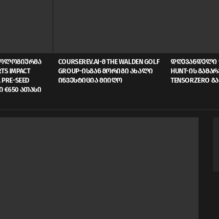
ᲜᲝᲚᲝᲒᲘᲣᲠᲛᲐ
COURSEREV.AI-Მ THE WALDEN GOLF
ᲓᲦᲔᲕᲐᲜᲓᲔᲚᲘ 
TS IMPACT
GROUP-ᲘᲡᲒᲐᲜ ᲛᲝᲠᲘᲒᲘ ᲐᲮᲐᲚᲘ
HUNT-ᲘᲡ ᲒᲐᲛᲐ
 PRE-SEED
ᲘᲜᲕᲔᲡᲢᲘᲪᲘᲐ ᲛᲘᲘᲦᲝ
TENSORZERO Გ
Ი €650 ᲐᲗᲐᲡᲘ