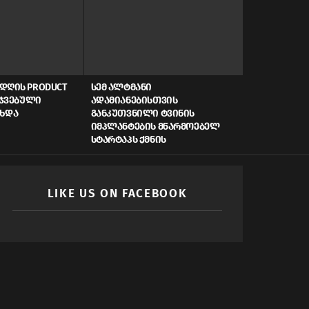
ᲓᲦᲘᲡ PRODUCT
ᲡᲔᲛ ᲐᲚᲢᲛᲐᲜᲘ
AI, ᲙᲘᲑᲔᲠᲣ
ᲠᲯᲕᲔᲑᲣᲚᲘ
ᲐᲓᲐᲛᲘᲐᲜᲔᲑᲘᲡᲗᲕᲘᲡ
ᲡᲬᲠᲐᲤᲘ ᲓᲐᲤᲘ
ᲐᲮᲓᲐ
ᲒᲐᲜᲙᲣᲗᲕᲜᲘᲚᲘ ᲢᲕᲘᲜᲘᲡ
ᲠᲝᲒᲝᲠ ᲥᲛᲜᲘ
ᲘᲛᲞᲚᲐᲜᲢᲔᲑᲘᲡ ᲛᲬᲐᲠᲛᲝᲔᲑᲔᲚ
ᲛᲝᲛᲐᲕᲚᲘᲡ Ს
ᲡᲢᲐᲠᲢᲐᲞᲡ ᲥᲛᲜᲘᲡ
LIKE US ON FACEBOOK