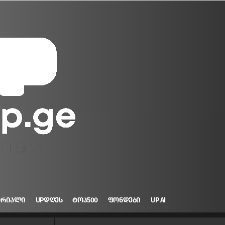
ᲝᲠᲘᲐᲚᲘ
UPᲓᲦᲔᲡ
ᲢᲝᲞ500
ᲤᲝᲜᲓᲔᲑᲘ
UP AI