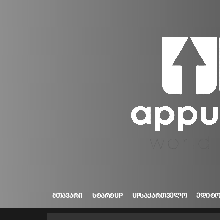
ᲛᲗᲐᲕᲐᲠᲘ
ᲡᲢᲐᲠᲢUP
UPᲡᲐᲥᲐᲠᲗᲕᲔᲚᲝ
ᲔᲓᲘᲢ