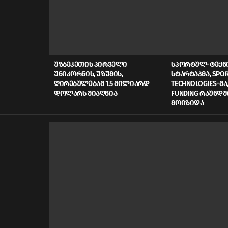
LATEST
STORIES
ᲣᲖᲑᲔᲙᲔᲗᲘᲡ ᲞᲘᲠᲕᲔᲚᲘ
ᲡᲞᲝᲠᲢᲣᲚ-ᲢᲔᲥ
ᲣᲜᲘᲙᲝᲠᲜᲘᲡ, ᲣᲖᲣᲛᲘᲡ,
ᲡᲢᲐᲠᲢᲐᲞᲛᲐ, SPOR
ᲦᲘᲠᲔᲑᲣᲚᲔᲑᲐᲛ 1.5 ᲛᲘᲚᲘᲐᲠᲓ
TECHNOLOGIES-ᲛᲐ,
ᲓᲝᲚᲐᲠᲡ ᲛᲘᲐᲦᲬᲘᲐ
FUNDING ᲠᲐᲣᲜᲓᲨ
ᲛᲝᲘᲖᲘᲓᲐ