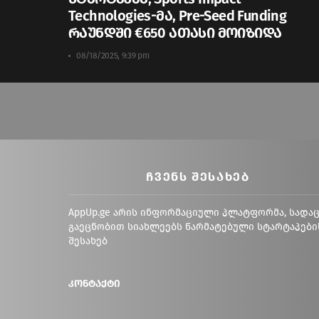
Technologies-მა, Pre-Seed Funding
რაუნდში €650 ათასი მოიზიდა
08/18/2025, 9:39 pm
ᲩᲕᲔᲜᲡ ᲨᲔᲡᲐᲮᲔᲑ
AppUp.ge არის ინფორმაციული პლატფორმა, სადა
გაეცნობით სიახლეებს წარმატებული სტარტაპები
შესახებ
კონტაქტი