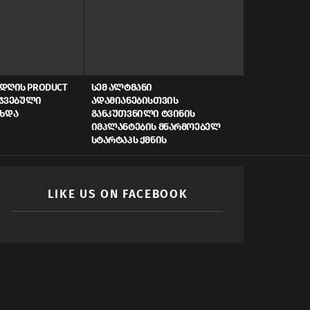
ᲓᲦᲘᲡ PRODUCT
ᲡᲔᲛ ᲐᲚᲢᲛᲐᲜᲘ
AI, ᲙᲘᲑᲔᲠᲣ
ᲠᲯᲕᲔᲑᲣᲚᲘ
ᲐᲓᲐᲛᲘᲐᲜᲔᲑᲘᲡᲗᲕᲘᲡ
ᲡᲬᲠᲐᲤᲘ ᲓᲐᲤᲘ
ᲐᲮᲓᲐ
ᲒᲐᲜᲙᲣᲗᲕᲜᲘᲚᲘ ᲢᲕᲘᲜᲘᲡ
ᲠᲝᲒᲝᲠ ᲥᲛᲜᲘ
ᲘᲛᲞᲚᲐᲜᲢᲔᲑᲘᲡ ᲛᲬᲐᲠᲛᲝᲔᲑᲔᲚ
ᲛᲝᲛᲐᲕᲚᲘᲡ Ს
ᲡᲢᲐᲠᲢᲐᲞᲡ ᲥᲛᲜᲘᲡ
LIKE US ON FACEBOOK