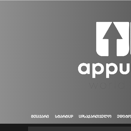
ᲛᲗᲐᲕᲐᲠᲘ
ᲡᲢᲐᲠᲢUP
UPᲡᲐᲥᲐᲠᲗᲕᲔᲚᲝ
ᲔᲓᲘᲢ