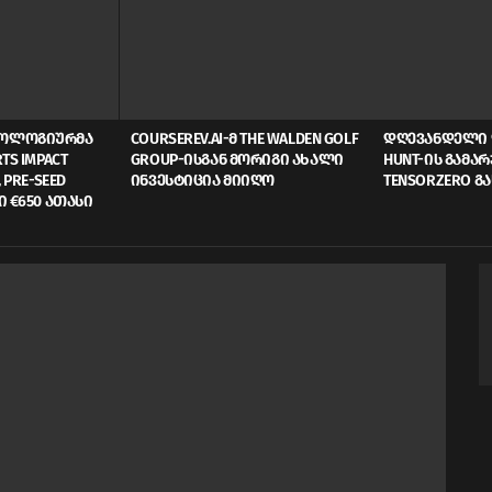
ᲜᲝᲚᲝᲒᲘᲣᲠᲛᲐ
COURSEREV.AI-Მ THE WALDEN GOLF
ᲓᲦᲔᲕᲐᲜᲓᲔᲚᲘ 
TS IMPACT
GROUP-ᲘᲡᲒᲐᲜ ᲛᲝᲠᲘᲒᲘ ᲐᲮᲐᲚᲘ
HUNT-ᲘᲡ ᲒᲐᲛᲐ
 PRE-SEED
ᲘᲜᲕᲔᲡᲢᲘᲪᲘᲐ ᲛᲘᲘᲦᲝ
TENSORZERO Გ
Ი €650 ᲐᲗᲐᲡᲘ