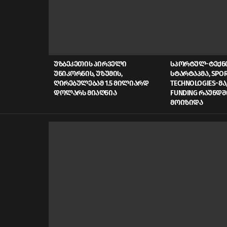
LATEST
STORIES
ᲣᲖᲑᲔᲙᲔᲗᲘᲡ ᲞᲘᲠᲕᲔᲚᲘ
ᲡᲞᲝᲠᲢᲣᲚ-ᲢᲔᲥ
ᲣᲜᲘᲙᲝᲠᲜᲘᲡ, ᲣᲖᲣᲛᲘᲡ,
ᲡᲢᲐᲠᲢᲐᲞᲛᲐ, SPOR
ᲦᲘᲠᲔᲑᲣᲚᲔᲑᲐᲛ 1.5 ᲛᲘᲚᲘᲐᲠᲓ
TECHNOLOGIES-ᲛᲐ,
ᲓᲝᲚᲐᲠᲡ ᲛᲘᲐᲦᲬᲘᲐ
FUNDING ᲠᲐᲣᲜᲓᲨ
ᲛᲝᲘᲖᲘᲓᲐ