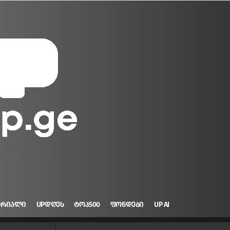
ᲝᲠᲘᲐᲚᲘ
UPᲓᲦᲔᲡ
ᲢᲝᲞ500
ᲤᲝᲜᲓᲔᲑᲘ
UP AI