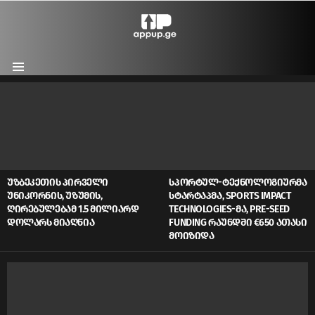
Menu
LATEST
STORIES
ᲣᲖᲑᲔᲙᲔᲗᲘᲡ ᲞᲘᲠᲕᲔᲚᲘ
ᲡᲞᲝᲠᲢᲣᲚ-ᲢᲔᲥᲜᲝᲚᲝᲒᲘᲣᲠᲛᲐ
ᲣᲜᲘᲙᲝᲠᲜᲘᲡ, ᲣᲖᲣᲛᲘᲡ,
ᲡᲢᲐᲠᲢᲐᲞᲛᲐ, SPORTS IMPACT
ᲦᲘᲠᲔᲑᲣᲚᲔᲑᲐᲛ 1.5 ᲛᲘᲚᲘᲐᲠᲓ
TECHNOLOGIES-ᲛᲐ, PRE-SEED
ᲓᲝᲚᲐᲠᲡ ᲛᲘᲐᲦᲬᲘᲐ
FUNDING ᲠᲐᲣᲜᲓᲨᲘ €650 ᲐᲗᲐᲡᲘ
ᲛᲝᲘᲖᲘᲓᲐ