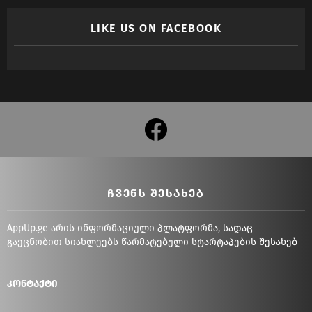
LIKE US ON FACEBOOK
facebook
ᲩᲕᲔᲜᲡ ᲨᲔᲡᲐᲮᲔᲑ
AppUp.ge არის ინფორმაციული პლატფორმა, სადაც
გაეცნობით სიახლეებს წარმატებული სტარტაპების შესახებ
კონტაქტი