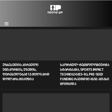
Menu
LATEST
STORIES
ᲣᲖᲑᲔᲙᲔᲗᲘᲡ ᲞᲘᲠᲕᲔᲚᲘ
ᲡᲞᲝᲠᲢᲣᲚ-ᲢᲔᲥᲜᲝᲚᲝᲒᲘᲣᲠᲛᲐ
ᲣᲜᲘᲙᲝᲠᲜᲘᲡ, ᲣᲖᲣᲛᲘᲡ,
ᲡᲢᲐᲠᲢᲐᲞᲛᲐ, SPORTS IMPACT
ᲦᲘᲠᲔᲑᲣᲚᲔᲑᲐᲛ 1.5 ᲛᲘᲚᲘᲐᲠᲓ
TECHNOLOGIES-ᲛᲐ, PRE-SEED
ᲓᲝᲚᲐᲠᲡ ᲛᲘᲐᲦᲬᲘᲐ
FUNDING ᲠᲐᲣᲜᲓᲨᲘ €650 ᲐᲗᲐᲡᲘ
ᲛᲝᲘᲖᲘᲓᲐ