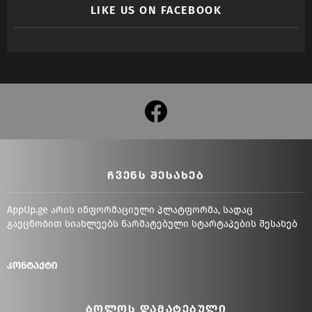
LIKE US ON FACEBOOK
facebook
ᲩᲕᲔᲜᲡ ᲨᲔᲡᲐᲮᲔᲑ
AppUp.ge არის ინფორმაციული პლატფორმა, სადაც
გაეცნობით სიახლეებს წარმატებული სტარტაპების შესახებ
კონტაქტი
ᲑᲝᲚᲝᲡ ᲓᲐᲛᲐᲢᲔᲑᲣᲚᲘ