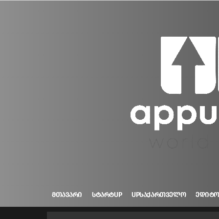
ᲛᲗᲐᲕᲐᲠᲘ
ᲡᲢᲐᲠᲢUP
UPᲡᲐᲥᲐᲠᲗᲕᲔᲚᲝ
ᲔᲓᲘᲢ