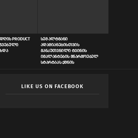
ᲓᲦᲘᲡ PRODUCT
ᲡᲔᲛ ᲐᲚᲢᲛᲐᲜᲘ
AI, ᲙᲘᲑᲔᲠᲣ
ᲠᲯᲕᲔᲑᲣᲚᲘ
ᲐᲓᲐᲛᲘᲐᲜᲔᲑᲘᲡᲗᲕᲘᲡ
ᲡᲬᲠᲐᲤᲘ ᲓᲐᲤᲘ
ᲐᲮᲓᲐ
ᲒᲐᲜᲙᲣᲗᲕᲜᲘᲚᲘ ᲢᲕᲘᲜᲘᲡ
ᲠᲝᲒᲝᲠ ᲥᲛᲜᲘ
ᲘᲛᲞᲚᲐᲜᲢᲔᲑᲘᲡ ᲛᲬᲐᲠᲛᲝᲔᲑᲔᲚ
ᲛᲝᲛᲐᲕᲚᲘᲡ Ს
ᲡᲢᲐᲠᲢᲐᲞᲡ ᲥᲛᲜᲘᲡ
LIKE US ON FACEBOOK