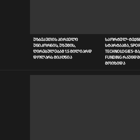
LATEST
STORIES
ᲣᲖᲑᲔᲙᲔᲗᲘᲡ ᲞᲘᲠᲕᲔᲚᲘ
ᲡᲞᲝᲠᲢᲣᲚ-ᲢᲔᲥ
ᲣᲜᲘᲙᲝᲠᲜᲘᲡ, ᲣᲖᲣᲛᲘᲡ,
ᲡᲢᲐᲠᲢᲐᲞᲛᲐ, SPOR
ᲦᲘᲠᲔᲑᲣᲚᲔᲑᲐᲛ 1.5 ᲛᲘᲚᲘᲐᲠᲓ
TECHNOLOGIES-ᲛᲐ,
ᲓᲝᲚᲐᲠᲡ ᲛᲘᲐᲦᲬᲘᲐ
FUNDING ᲠᲐᲣᲜᲓᲨ
ᲛᲝᲘᲖᲘᲓᲐ