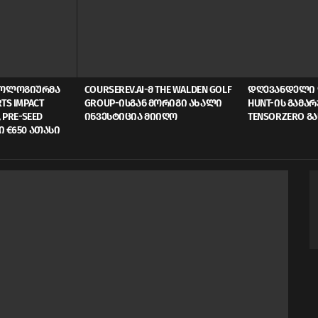
ᲜᲝᲚᲝᲒᲘᲣᲠᲛᲐ
COURSEREV.AI-Მ THE WALDEN GOLF
ᲓᲦᲔᲕᲐᲜᲓᲔᲚᲘ 
TS IMPACT
GROUP-ᲘᲡᲒᲐᲜ ᲛᲝᲠᲘᲒᲘ ᲐᲮᲐᲚᲘ
HUNT-ᲘᲡ ᲒᲐᲛᲐ
 PRE-SEED
ᲘᲜᲕᲔᲡᲢᲘᲪᲘᲐ ᲛᲘᲘᲦᲝ
TENSORZERO Გ
Ი €650 ᲐᲗᲐᲡᲘ