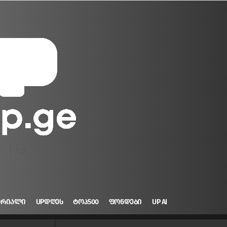
ᲝᲠᲘᲐᲚᲘ
UPᲓᲦᲔᲡ
ᲢᲝᲞ500
ᲤᲝᲜᲓᲔᲑᲘ
UP AI