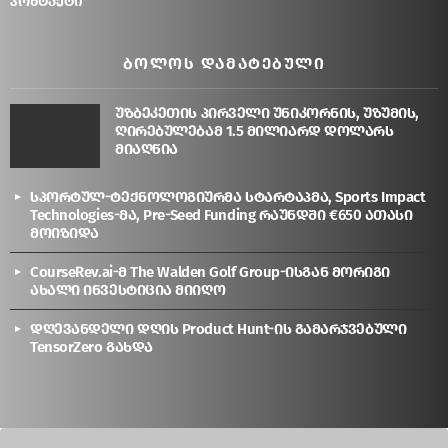
კონტაქტი
ᲑᲝᲚᲝᲡ ᲓᲐᲛᲐᲢᲔᲑᲣᲚᲘ
უზბეკეთის პირველი უნიკორნის, უზუმის,
ღირებულებამ 1.5 მილიარდ დოლარს
მიაღწია
სპორტულ-ტექნოლოგიურმა სტარტაპმა, Sports Impact
Technologies-მა, Pre-Seed Funding რაუნდში €650 ათასი
მოიზიდა
CourseRev.ai-მ The Walden Golf Group-ისგან მორიგი
ახალი ინვესტიცია მიიღო
დღევანდელი დღის Product Hunt-ის გამარჯვებული
TensorZero გახდა