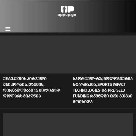
Menu
LATEST
STORIES
ᲣᲖᲑᲔᲙᲔᲗᲘᲡ ᲞᲘᲠᲕᲔᲚᲘ
ᲡᲞᲝᲠᲢᲣᲚ-ᲢᲔᲥᲜᲝᲚᲝᲒᲘᲣᲠᲛᲐ
ᲣᲜᲘᲙᲝᲠᲜᲘᲡ, ᲣᲖᲣᲛᲘᲡ,
ᲡᲢᲐᲠᲢᲐᲞᲛᲐ, SPORTS IMPACT
ᲦᲘᲠᲔᲑᲣᲚᲔᲑᲐᲛ 1.5 ᲛᲘᲚᲘᲐᲠᲓ
TECHNOLOGIES-ᲛᲐ, PRE-SEED
ᲓᲝᲚᲐᲠᲡ ᲛᲘᲐᲦᲬᲘᲐ
FUNDING ᲠᲐᲣᲜᲓᲨᲘ €650 ᲐᲗᲐᲡᲘ
ᲛᲝᲘᲖᲘᲓᲐ