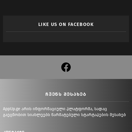
LIKE US ON FACEBOOK
facebook
ᲩᲕᲔᲜᲡ ᲨᲔᲡᲐᲮᲔᲑ
AppUp.ge არის ინფორმაციული პლატფორმა, სადაც
გაეცნობით სიახლეებს წარმატებული სტარტაპების შესახებ