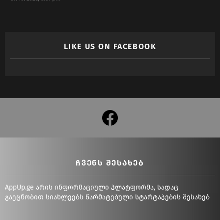
LIKE US ON FACEBOOK
facebook
ᲩᲕᲔᲜᲡ ᲨᲔᲡᲐᲮᲔᲑ
AppUp.ge არის ინფორმაციული პლატფორმა, სადაც
გაეცნობით სიახლეებს წარმატებული სტარტაპების შესახებ