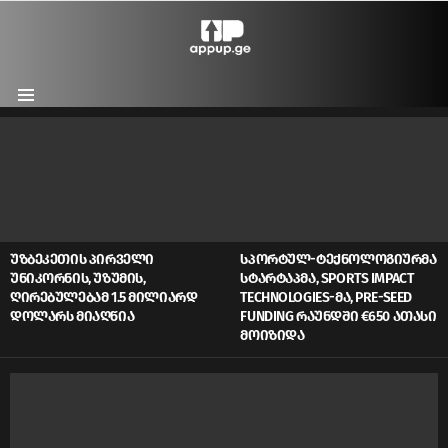
Menu
LATEST
STORIES
ᲣᲖᲑᲔᲙᲔᲗᲘᲡ ᲞᲘᲠᲕᲔᲚᲘ
ᲡᲞᲝᲠᲢᲣᲚ-ᲢᲔᲥᲜᲝᲚᲝᲒᲘᲣᲠᲛᲐ
ᲣᲜᲘᲙᲝᲠᲜᲘᲡ, ᲣᲖᲣᲛᲘᲡ,
ᲡᲢᲐᲠᲢᲐᲞᲛᲐ, SPORTS IMPACT
ᲦᲘᲠᲔᲑᲣᲚᲔᲑᲐᲛ 1.5 ᲛᲘᲚᲘᲐᲠᲓ
TECHNOLOGIES-ᲛᲐ, PRE-SEED
ᲓᲝᲚᲐᲠᲡ ᲛᲘᲐᲦᲬᲘᲐ
FUNDING ᲠᲐᲣᲜᲓᲨᲘ €650 ᲐᲗᲐᲡᲘ
ᲛᲝᲘᲖᲘᲓᲐ