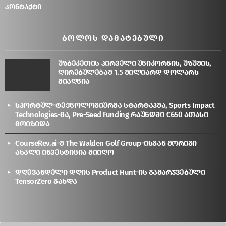
კონტაქტი
ᲑᲝᲚᲝᲡ ᲓᲐᲛᲐᲢᲔᲑᲣᲚᲘ
უზბეკეთის პირველი უნიკორნის, უზუმის,
ღირებულებამ 1.5 მილიარდ დოლარს
მიაღწია
სპორტულ-ტექნოლოგიურმა სტარტაპმა, Sports Impact
Technologies-მა, Pre-Seed Funding რაუნდში €650 ათასი
მოიზიდა
CourseRev.ai-მ The Walden Golf Group-ისგან მორიგი
ახალი ინვესტიცია მიიღო
დღევანდელი დღის Product Hunt-ის გამარჯვებული
TensorZero გახდა