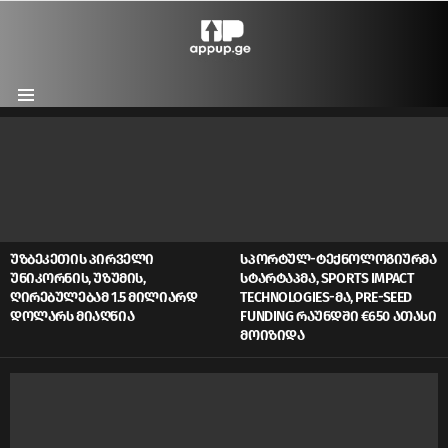
Menu
LATEST
STORIES
ᲣᲖᲑᲔᲙᲔᲗᲘᲡ ᲞᲘᲠᲕᲔᲚᲘ
ᲡᲞᲝᲠᲢᲣᲚ-ᲢᲔᲥᲜᲝᲚᲝᲒᲘᲣᲠᲛᲐ
ᲣᲜᲘᲙᲝᲠᲜᲘᲡ, ᲣᲖᲣᲛᲘᲡ,
ᲡᲢᲐᲠᲢᲐᲞᲛᲐ, SPORTS IMPACT
ᲦᲘᲠᲔᲑᲣᲚᲔᲑᲐᲛ 1.5 ᲛᲘᲚᲘᲐᲠᲓ
TECHNOLOGIES-ᲛᲐ, PRE-SEED
ᲓᲝᲚᲐᲠᲡ ᲛᲘᲐᲦᲬᲘᲐ
FUNDING ᲠᲐᲣᲜᲓᲨᲘ €650 ᲐᲗᲐᲡᲘ
ᲛᲝᲘᲖᲘᲓᲐ