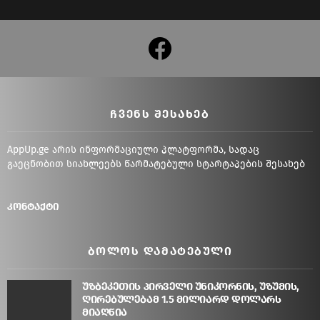
facebook
ᲩᲕᲔᲜᲡ ᲨᲔᲡᲐᲮᲔᲑ
AppUp.ge არის ინფორმაციული პლატფორმა, სადაც
გაეცნობით სიახლეებს წარმატებული სტარტაპების შესახებ
კონტაქტი
ᲑᲝᲚᲝᲡ ᲓᲐᲛᲐᲢᲔᲑᲣᲚᲘ
უზბეკეთის პირველი უნიკორნის, უზუმის,
ღირებულებამ 1.5 მილიარდ დოლარს
მიაღწია