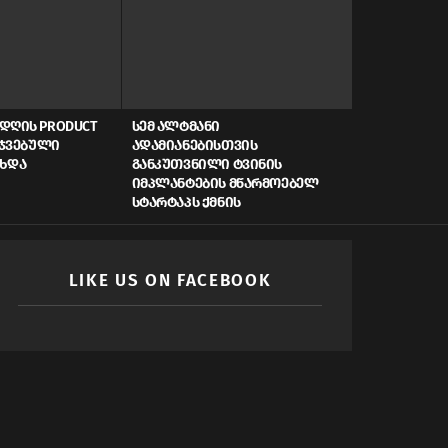
ᲓᲦᲘᲡ PRODUCT
ᲡᲔᲛ ᲐᲚᲢᲛᲐᲜᲘ
AI, ᲙᲘᲑᲔᲠᲣ
ᲠᲯᲕᲔᲑᲣᲚᲘ
ᲐᲓᲐᲛᲘᲐᲜᲔᲑᲘᲡᲗᲕᲘᲡ
ᲡᲬᲠᲐᲤᲘ ᲓᲐᲤᲘ
ᲐᲮᲓᲐ
ᲒᲐᲜᲙᲣᲗᲕᲜᲘᲚᲘ ᲢᲕᲘᲜᲘᲡ
ᲠᲝᲒᲝᲠ ᲥᲛᲜᲘ
ᲘᲛᲞᲚᲐᲜᲢᲔᲑᲘᲡ ᲛᲬᲐᲠᲛᲝᲔᲑᲔᲚ
ᲛᲝᲛᲐᲕᲚᲘᲡ Ს
ᲡᲢᲐᲠᲢᲐᲞᲡ ᲥᲛᲜᲘᲡ
LIKE US ON FACEBOOK