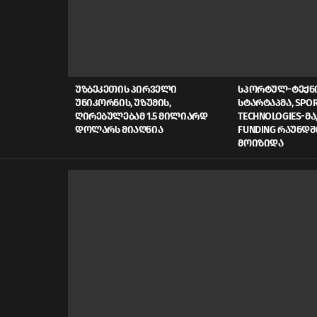
LATEST
STORIES
ᲣᲖᲑᲔᲙᲔᲗᲘᲡ ᲞᲘᲠᲕᲔᲚᲘ
ᲡᲞᲝᲠᲢᲣᲚ-ᲢᲔᲥ
ᲣᲜᲘᲙᲝᲠᲜᲘᲡ, ᲣᲖᲣᲛᲘᲡ,
ᲡᲢᲐᲠᲢᲐᲞᲛᲐ, SPOR
ᲦᲘᲠᲔᲑᲣᲚᲔᲑᲐᲛ 1.5 ᲛᲘᲚᲘᲐᲠᲓ
TECHNOLOGIES-ᲛᲐ,
ᲓᲝᲚᲐᲠᲡ ᲛᲘᲐᲦᲬᲘᲐ
FUNDING ᲠᲐᲣᲜᲓᲨ
ᲛᲝᲘᲖᲘᲓᲐ