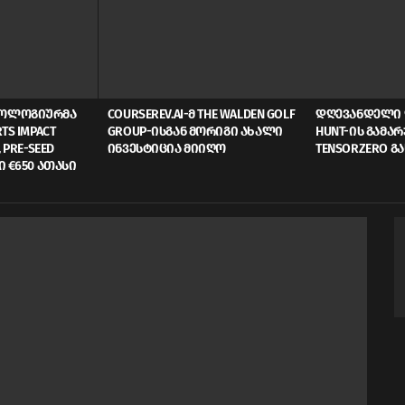
ᲜᲝᲚᲝᲒᲘᲣᲠᲛᲐ
COURSEREV.AI-Მ THE WALDEN GOLF
ᲓᲦᲔᲕᲐᲜᲓᲔᲚᲘ 
TS IMPACT
GROUP-ᲘᲡᲒᲐᲜ ᲛᲝᲠᲘᲒᲘ ᲐᲮᲐᲚᲘ
HUNT-ᲘᲡ ᲒᲐᲛᲐ
 PRE-SEED
ᲘᲜᲕᲔᲡᲢᲘᲪᲘᲐ ᲛᲘᲘᲦᲝ
TENSORZERO Გ
Ი €650 ᲐᲗᲐᲡᲘ