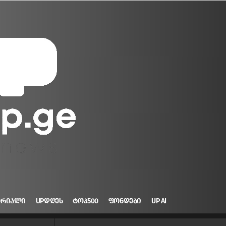
ᲝᲠᲘᲐᲚᲘ
UPᲓᲦᲔᲡ
ᲢᲝᲞ500
ᲤᲝᲜᲓᲔᲑᲘ
UP AI