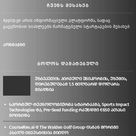
ᲩᲕᲔᲜᲡ ᲨᲔᲡᲐᲮᲔᲑ
AppUp.ge არის ინფორმაციული პლატფორმა, სადაც
გაეცნობით სიახლეებს წარმატებული სტარტაპების შესახებ
კონტაქტი
ᲑᲝᲚᲝᲡ ᲓᲐᲛᲐᲢᲔᲑᲣᲚᲘ
უზბეკეთის პირველი უნიკორნის, უზუმის,
ღირებულებამ 1.5 მილიარდ დოლარს
მიაღწია
სპორტულ-ტექნოლოგიურმა სტარტაპმა, Sports Impact
Technologies-მა, Pre-Seed Funding რაუნდში €650 ათასი
მოიზიდა
CourseRev.ai-მ The Walden Golf Group-ისგან მორიგი
ახალი ინვესტიცია მიიღო