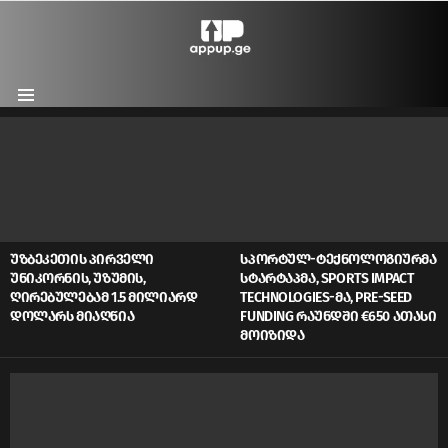
Menu
LATEST
STORIES
ᲣᲖᲑᲔᲙᲔᲗᲘᲡ ᲞᲘᲠᲕᲔᲚᲘ
ᲡᲞᲝᲠᲢᲣᲚ-ᲢᲔᲥᲜᲝᲚᲝᲒᲘᲣᲠᲛᲐ
ᲣᲜᲘᲙᲝᲠᲜᲘᲡ, ᲣᲖᲣᲛᲘᲡ,
ᲡᲢᲐᲠᲢᲐᲞᲛᲐ, SPORTS IMPACT
ᲦᲘᲠᲔᲑᲣᲚᲔᲑᲐᲛ 1.5 ᲛᲘᲚᲘᲐᲠᲓ
TECHNOLOGIES-ᲛᲐ, PRE-SEED
ᲓᲝᲚᲐᲠᲡ ᲛᲘᲐᲦᲬᲘᲐ
FUNDING ᲠᲐᲣᲜᲓᲨᲘ €650 ᲐᲗᲐᲡᲘ
ᲛᲝᲘᲖᲘᲓᲐ