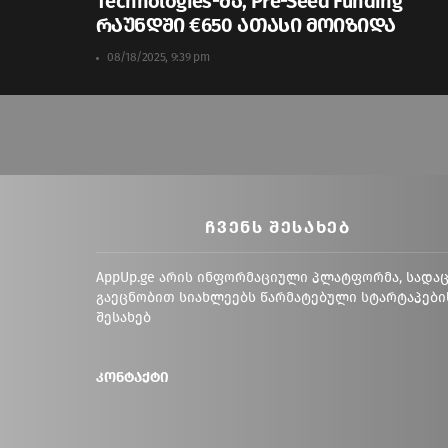
Technologies-მა, Pre-Seed Funding
რაუნდში €650 ათასი მოიზიდა
08/18/2025, 9:39 pm
ᲩᲕᲔᲜᲡ ᲨᲔᲡᲐᲮᲔᲑ
AppUp.ge არის ინფორმაციული პლატფორმა, სადა
გაეცნობით სიახლეებს წარმატებული სტარტაპები
შესახებ
კონტაქტი