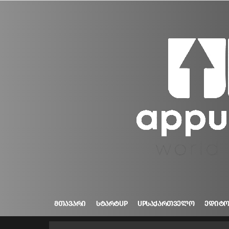
ᲛᲗᲐᲕᲐᲠᲘ
ᲡᲢᲐᲠᲢUP
UPᲡᲐᲥᲐᲠᲗᲕᲔᲚᲝ
ᲔᲓᲘᲢ