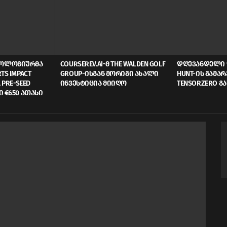
ᲜᲝᲚᲝᲒᲘᲣᲠᲛᲐ
COURSEREV.AI-Მ THE WALDEN GOLF
ᲓᲦᲔᲕᲐᲜᲓᲔᲚᲘ 
TS IMPACT
GROUP-ᲘᲡᲒᲐᲜ ᲛᲝᲠᲘᲒᲘ ᲐᲮᲐᲚᲘ
HUNT-ᲘᲡ ᲒᲐᲛᲐ
 PRE-SEED
ᲘᲜᲕᲔᲡᲢᲘᲪᲘᲐ ᲛᲘᲘᲦᲝ
TENSORZERO Გ
Ი €650 ᲐᲗᲐᲡᲘ