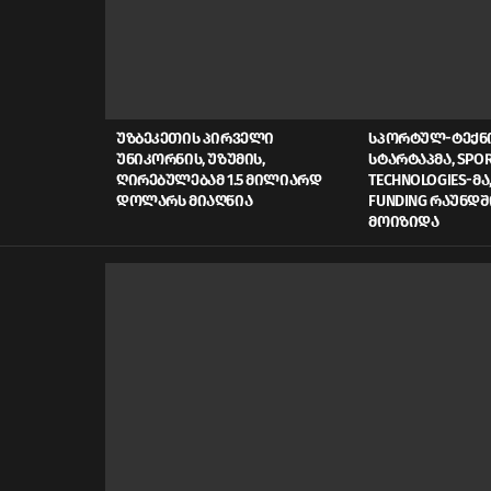
LATEST
STORIES
ᲣᲖᲑᲔᲙᲔᲗᲘᲡ ᲞᲘᲠᲕᲔᲚᲘ
ᲡᲞᲝᲠᲢᲣᲚ-ᲢᲔᲥ
ᲣᲜᲘᲙᲝᲠᲜᲘᲡ, ᲣᲖᲣᲛᲘᲡ,
ᲡᲢᲐᲠᲢᲐᲞᲛᲐ, SPOR
ᲦᲘᲠᲔᲑᲣᲚᲔᲑᲐᲛ 1.5 ᲛᲘᲚᲘᲐᲠᲓ
TECHNOLOGIES-ᲛᲐ,
ᲓᲝᲚᲐᲠᲡ ᲛᲘᲐᲦᲬᲘᲐ
FUNDING ᲠᲐᲣᲜᲓᲨ
ᲛᲝᲘᲖᲘᲓᲐ