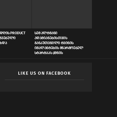
ᲓᲦᲘᲡ PRODUCT
ᲡᲔᲛ ᲐᲚᲢᲛᲐᲜᲘ
AI, ᲙᲘᲑᲔᲠᲣ
ᲠᲯᲕᲔᲑᲣᲚᲘ
ᲐᲓᲐᲛᲘᲐᲜᲔᲑᲘᲡᲗᲕᲘᲡ
ᲡᲬᲠᲐᲤᲘ ᲓᲐᲤᲘ
ᲐᲮᲓᲐ
ᲒᲐᲜᲙᲣᲗᲕᲜᲘᲚᲘ ᲢᲕᲘᲜᲘᲡ
ᲠᲝᲒᲝᲠ ᲥᲛᲜᲘ
ᲘᲛᲞᲚᲐᲜᲢᲔᲑᲘᲡ ᲛᲬᲐᲠᲛᲝᲔᲑᲔᲚ
ᲛᲝᲛᲐᲕᲚᲘᲡ Ს
ᲡᲢᲐᲠᲢᲐᲞᲡ ᲥᲛᲜᲘᲡ
LIKE US ON FACEBOOK