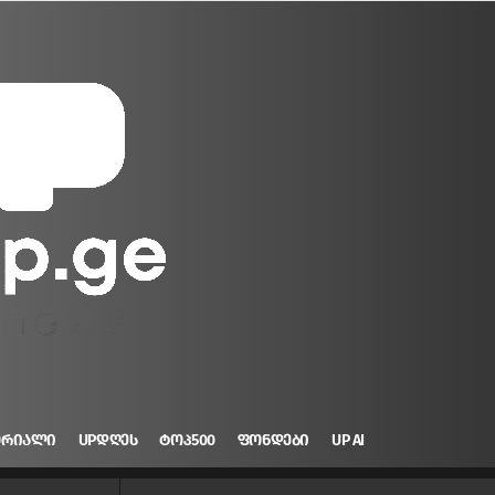
ᲝᲠᲘᲐᲚᲘ
UPᲓᲦᲔᲡ
ᲢᲝᲞ500
ᲤᲝᲜᲓᲔᲑᲘ
UP AI