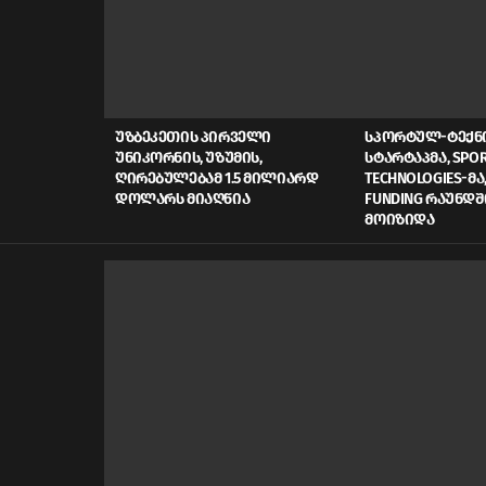
LATEST
STORIES
ᲣᲖᲑᲔᲙᲔᲗᲘᲡ ᲞᲘᲠᲕᲔᲚᲘ
ᲡᲞᲝᲠᲢᲣᲚ-ᲢᲔᲥ
ᲣᲜᲘᲙᲝᲠᲜᲘᲡ, ᲣᲖᲣᲛᲘᲡ,
ᲡᲢᲐᲠᲢᲐᲞᲛᲐ, SPOR
ᲦᲘᲠᲔᲑᲣᲚᲔᲑᲐᲛ 1.5 ᲛᲘᲚᲘᲐᲠᲓ
TECHNOLOGIES-ᲛᲐ,
ᲓᲝᲚᲐᲠᲡ ᲛᲘᲐᲦᲬᲘᲐ
FUNDING ᲠᲐᲣᲜᲓᲨ
ᲛᲝᲘᲖᲘᲓᲐ