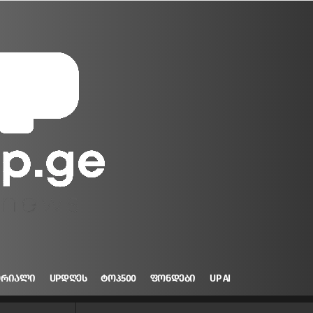
ᲝᲠᲘᲐᲚᲘ
UPᲓᲦᲔᲡ
ᲢᲝᲞ500
ᲤᲝᲜᲓᲔᲑᲘ
UP AI