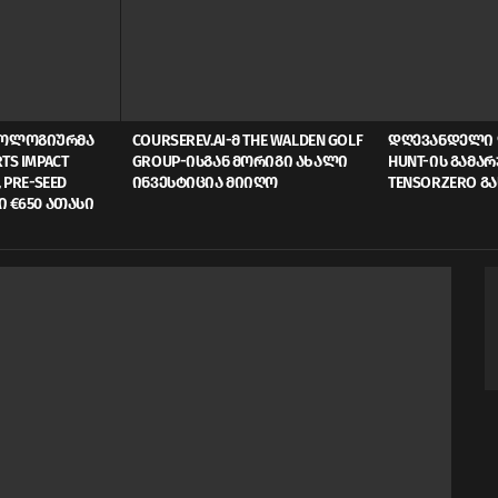
ᲜᲝᲚᲝᲒᲘᲣᲠᲛᲐ
COURSEREV.AI-Მ THE WALDEN GOLF
ᲓᲦᲔᲕᲐᲜᲓᲔᲚᲘ 
TS IMPACT
GROUP-ᲘᲡᲒᲐᲜ ᲛᲝᲠᲘᲒᲘ ᲐᲮᲐᲚᲘ
HUNT-ᲘᲡ ᲒᲐᲛᲐ
 PRE-SEED
ᲘᲜᲕᲔᲡᲢᲘᲪᲘᲐ ᲛᲘᲘᲦᲝ
TENSORZERO Გ
Ი €650 ᲐᲗᲐᲡᲘ