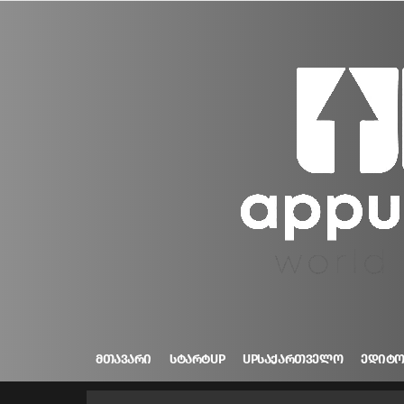
ᲛᲗᲐᲕᲐᲠᲘ
ᲡᲢᲐᲠᲢUP
UPᲡᲐᲥᲐᲠᲗᲕᲔᲚᲝ
ᲔᲓᲘᲢ