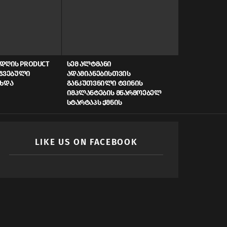
ᲓᲦᲘᲡ PRODUCT
ᲡᲔᲛ ᲐᲚᲢᲛᲐᲜᲘ
AI, ᲙᲘᲑᲔᲠᲣ
ᲠᲯᲕᲔᲑᲣᲚᲘ
ᲐᲓᲐᲛᲘᲐᲜᲔᲑᲘᲡᲗᲕᲘᲡ
ᲡᲬᲠᲐᲤᲘ ᲓᲐᲤᲘ
ᲐᲮᲓᲐ
ᲒᲐᲜᲙᲣᲗᲕᲜᲘᲚᲘ ᲢᲕᲘᲜᲘᲡ
ᲠᲝᲒᲝᲠ ᲥᲛᲜᲘ
ᲘᲛᲞᲚᲐᲜᲢᲔᲑᲘᲡ ᲛᲬᲐᲠᲛᲝᲔᲑᲔᲚ
ᲛᲝᲛᲐᲕᲚᲘᲡ Ს
ᲡᲢᲐᲠᲢᲐᲞᲡ ᲥᲛᲜᲘᲡ
LIKE US ON FACEBOOK