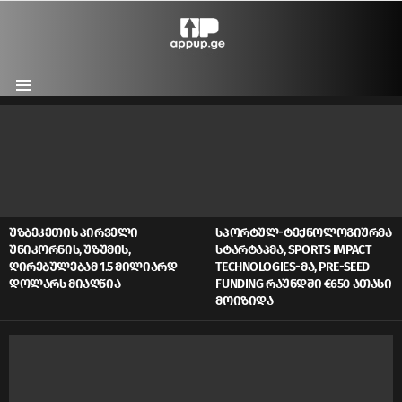
Menu
LATEST
STORIES
ᲣᲖᲑᲔᲙᲔᲗᲘᲡ ᲞᲘᲠᲕᲔᲚᲘ
ᲡᲞᲝᲠᲢᲣᲚ-ᲢᲔᲥᲜᲝᲚᲝᲒᲘᲣᲠᲛᲐ
ᲣᲜᲘᲙᲝᲠᲜᲘᲡ, ᲣᲖᲣᲛᲘᲡ,
ᲡᲢᲐᲠᲢᲐᲞᲛᲐ, SPORTS IMPACT
ᲦᲘᲠᲔᲑᲣᲚᲔᲑᲐᲛ 1.5 ᲛᲘᲚᲘᲐᲠᲓ
TECHNOLOGIES-ᲛᲐ, PRE-SEED
ᲓᲝᲚᲐᲠᲡ ᲛᲘᲐᲦᲬᲘᲐ
FUNDING ᲠᲐᲣᲜᲓᲨᲘ €650 ᲐᲗᲐᲡᲘ
ᲛᲝᲘᲖᲘᲓᲐ