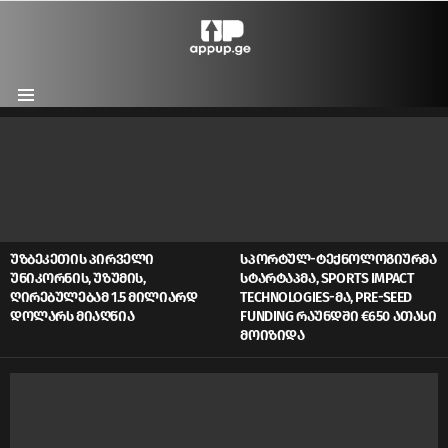
Menu
LATEST
STORIES
ᲣᲖᲑᲔᲙᲔᲗᲘᲡ ᲞᲘᲠᲕᲔᲚᲘ
ᲡᲞᲝᲠᲢᲣᲚ-ᲢᲔᲥᲜᲝᲚᲝᲒᲘᲣᲠᲛᲐ
ᲣᲜᲘᲙᲝᲠᲜᲘᲡ, ᲣᲖᲣᲛᲘᲡ,
ᲡᲢᲐᲠᲢᲐᲞᲛᲐ, SPORTS IMPACT
ᲦᲘᲠᲔᲑᲣᲚᲔᲑᲐᲛ 1.5 ᲛᲘᲚᲘᲐᲠᲓ
TECHNOLOGIES-ᲛᲐ, PRE-SEED
ᲓᲝᲚᲐᲠᲡ ᲛᲘᲐᲦᲬᲘᲐ
FUNDING ᲠᲐᲣᲜᲓᲨᲘ €650 ᲐᲗᲐᲡᲘ
ᲛᲝᲘᲖᲘᲓᲐ