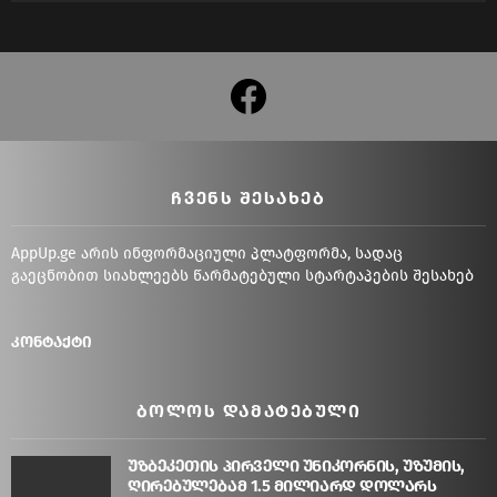
facebook
ᲩᲕᲔᲜᲡ ᲨᲔᲡᲐᲮᲔᲑ
AppUp.ge არის ინფორმაციული პლატფორმა, სადაც
გაეცნობით სიახლეებს წარმატებული სტარტაპების შესახებ
კონტაქტი
ᲑᲝᲚᲝᲡ ᲓᲐᲛᲐᲢᲔᲑᲣᲚᲘ
უზბეკეთის პირველი უნიკორნის, უზუმის,
ღირებულებამ 1.5 მილიარდ დოლარს